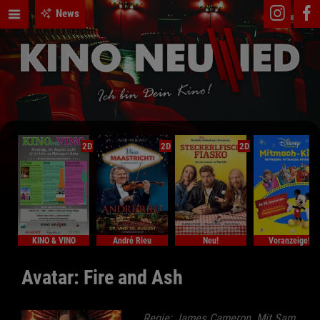
News
2D
2D
2D
KINO & VINO
André Rieu
Neu!
Voranzeige!
Avatar: Fire and Ash
Regie: James Cameron. Mit Sam