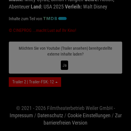
Abenteuer
Land:
USA 2025
Verleih:
Walt Disney
Inhalte zum Teil von
© CINEPROG ...macht Lust auf Ihr Kino!
Möchten Sie von
Youtube (Trailer ansehen)
bereitgestellte
externe Inhalte laden?
Ja
Trailer 2 | Trailer-FSK: 12
© 2021 - 2026 Filmtheaterbetrieb Weiler GmbH -
Impressum
/
Datenschutz
/
Cookie Einstellungen
/
Zur
barrierefreien Version