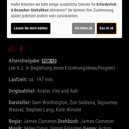
Hallo! Könnten wir bitte einige zusätzliche Dienste für
Erforderlich
& Besucher-Statistiken
aktivieren? Sie können Ihre Zustimmung
Ticket-Alarm
später jederzeit ändern oder zurückziehen.
Lassen Sie mich wählen
Ich lehne ab
Das ist ok
Altersfreigabe:
(ab 6 J. in Begleitung eines Erziehungsbeauftragten)
Laufzeit:
ca. 197 min.
Originaltitel:
Avatar: Fire and Ash
Darsteller:
Sam Worthington, Zoe Saldana, Sigourney
Weaver, Stephen Lang, Kate Winslet
Regie:
James Cameron
Drehbuch:
James Cameron
Musik:
Miley Cyrus, Simon Franglen
Genre:
Action,