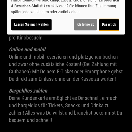
& Besucher-Statistiken
aktivieren? Sie können Ihre Zustimmung
Immer zum besten Preis ins Kino!
später jederzeit ändern oder zurückziehen.
Mit Deiner Kundenkarte zahlst Du nur den günstigen
Kinotagpreis und zwar an allen Tagen, für alle
Lassen Sie mich wählen
Ich lehne ab
Das ist ok
regulären Filme! Für 1-malig 5,-€ sparst Du bis zu 4,-€
pro Kinobesuch!
Online und mobil
Online und mobil reservieren und platzgenau buchen
und zwar ohne zusätzliche Kosten! (Bei Zahlung mit
Guthaben) Mit Deinem E-Ticket oder Smartphone gehst
Du direkt zum Einlass ohne an der Kasse zu warten!
Bargeldlos zahlen
Deine Kundenkarte ermöglicht es Dir schnell, einfach
und bargeldlos für Tickets, Snacks und Drinks zu
zahlen! Alles was Du willst und brauchst bekommst Du
bequem und schnell!