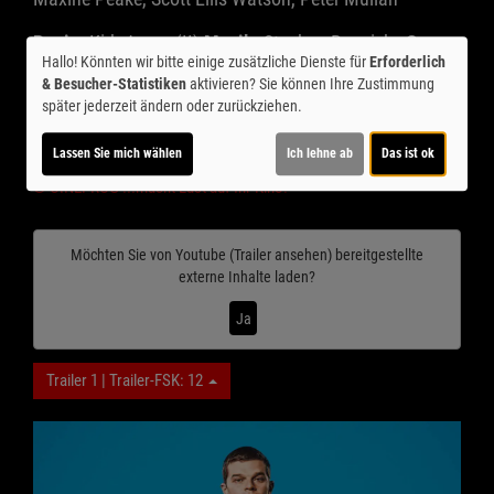
Regie:
Kirk Jones (II)
Musik:
Stephen Rennicks
Genre:
Hallo! Könnten wir bitte einige zusätzliche Dienste für
Erforderlich
Drama
Land:
Großbritannien 2025
Verleih:
Wild
& Besucher-Statistiken
aktivieren? Sie können Ihre Zustimmung
Bunch/Central
später jederzeit ändern oder zurückziehen.
Inhalte zum Teil von
Lassen Sie mich wählen
Ich lehne ab
Das ist ok
© CINEPROG ...macht Lust auf Ihr Kino!
Möchten Sie von
Youtube (Trailer ansehen)
bereitgestellte
externe Inhalte laden?
Ja
Trailer 1 | Trailer-FSK: 12