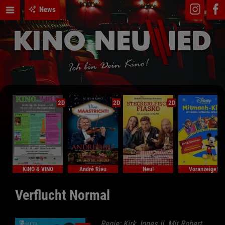
News
2D
2D
2D
KINO & VINO
André Rieu
Neu!
Voranzeige!
Verflucht Normal
Regie: Kirk Jones II. Mit Robert