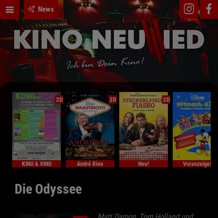
News
2D
2D
2D
KINO & VINO
André Rieu
Neu!
Voranzeige!
Die Odyssee
Matt Damon, Tom Holland und