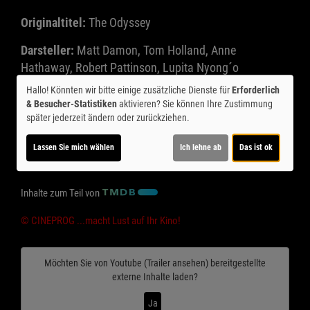
Originaltitel:
The Odyssey
Darsteller:
Matt Damon, Tom Holland, Anne
Hathaway, Robert Pattinson, Lupita Nyong´o
Hallo! Könnten wir bitte einige zusätzliche Dienste für
Erforderlich
Regie:
Christopher Nolan
Drehbuch:
Christopher
& Besucher-Statistiken
aktivieren? Sie können Ihre Zustimmung
Nolan, Homer
Kamera:
Hoyte van Hoytema;
Musik:
später jederzeit ändern oder zurückziehen.
Ludwig Göransson
Schnitt:
Jennifer Lame;
Genre:
Abenteuer, Action, Fantasy
Land:
Großbritannien, USA
Lassen Sie mich wählen
Ich lehne ab
Das ist ok
2026
Verleih:
Universal Int´l
Inhalte zum Teil von
© CINEPROG ...macht Lust auf Ihr Kino!
Möchten Sie von
Youtube (Trailer ansehen)
bereitgestellte
externe Inhalte laden?
Ja