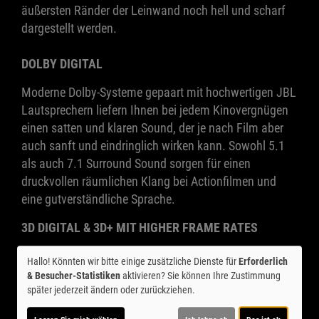
äußersten Ränder der Leinwand noch hell und scharf
dargestellt werden.
DOLBY DIGITAL
Moderne Dolby-Systeme gepaart mit hochwertigen JBL
Lautsprechern liefern Ihnen bei jedem Kinovergnügen
einen satten und klaren Sound, der je nach Film aber
auch sanft und eindringlich wirken kann. Sowohl 5.1
als auch 7.1 Surround Sound sorgen für einen
druckvollen räumlichen Klang bei Actionfilmen und
eine gutverständliche Sprache.
3D DIGITAL & 3D+ MIT HIGHER FRAME RATES
Drei unserer Säle sind mit modernsten und
Hallo! Könnten wir bitte einige zusätzliche Dienste für
Erforderlich
ultraschnellen 3D Systemen ausgestattet, die ein
& Besucher-Statistiken
aktivieren? Sie können Ihre Zustimmung
angenehmes, augenfreundliches und beeindruckendes
später jederzeit ändern oder zurückziehen.
3D Erlebnis ermöglichen. Speziell bei 3D Filmen ist die