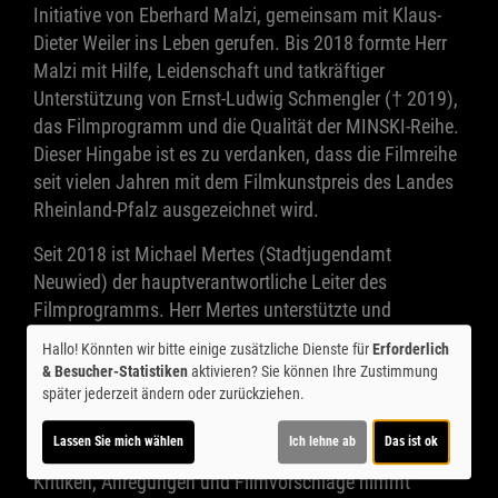
Initiative von Eberhard Malzi, gemeinsam mit Klaus-
Dieter Weiler ins Leben gerufen. Bis 2018 formte Herr
Malzi mit Hilfe, Leidenschaft und tatkräftiger
Unterstützung von Ernst-Ludwig Schmengler († 2019),
das Filmprogramm und die Qualität der MINSKI-Reihe.
Dieser Hingabe ist es zu verdanken, dass die Filmreihe
seit vielen Jahren mit dem Filmkunstpreis des Landes
Rheinland-Pfalz ausgezeichnet wird.
Seit 2018 ist Michael Mertes (Stadtjugendamt
Neuwied) der hauptverantwortliche Leiter des
Filmprogramms. Herr Mertes unterstützte und
begleitete die Reihe schon seit vielen Jahren in
Hallo! Könnten wir bitte einige zusätzliche Dienste für
Erforderlich
Zusammenarbeit mit Eberhard Malzi und Ernst-Ludwig
& Besucher-Statistiken
aktivieren? Sie können Ihre Zustimmung
Schmengler.
später jederzeit ändern oder zurückziehen.
> Zum aktuellen Minski-Programm >
Lassen Sie mich wählen
Ich lehne ab
Das ist ok
Kritiken, Anregungen und Filmvorschläge nimmt