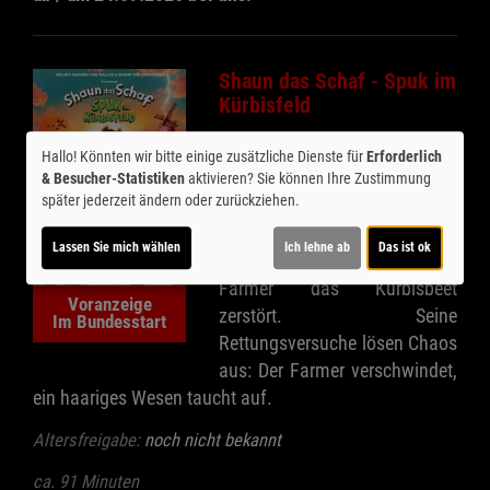
Shaun das Schaf - Spuk im
Kürbisfeld
Justin Fletcher, John Sparkes
Hallo! Könnten wir bitte einige zusätzliche Dienste für
Erforderlich
und Kate Harbour in einem Film
& Besucher-Statistiken
aktivieren? Sie können Ihre Zustimmung
von Steve Cox, Matthew Walker
später jederzeit ändern oder zurückziehen.
Shauns Halloween-Pläne
Lassen Sie mich wählen
Ich lehne ab
Das ist ok
geraten durcheinander, als der
Farmer das Kürbisbeet
Voranzeige
zerstört. Seine
Im Bundesstart
Rettungsversuche lösen Chaos
aus: Der Farmer verschwindet,
ein haariges Wesen taucht auf.
Altersfreigabe:
noch nicht bekannt
ca. 91 Minuten