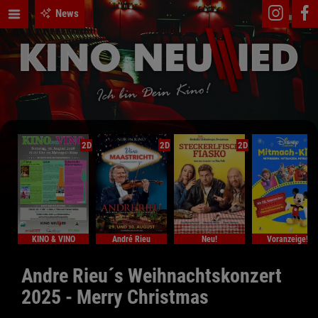
News
2D
2D
2D
KINO & VINO
André Rieu
Neu!
Voranzeige!
Andre Rieu´s Weihnachtskonzert
2025 - Merry Christmas