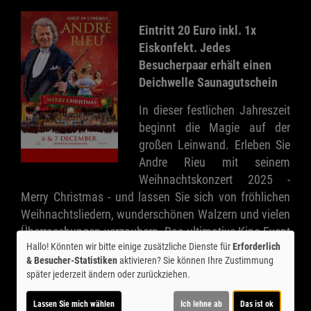
Eintritt 20 Euro inkl. 1x
Eiskonfekt. Jedes
Besucherpaar erhält einen
Deichwelle Saunagutschein
In dieser festlichen Jahreszeit
beginnt die Magie auf der
großen Leinwand. Erleben Sie
Andre Rieu mit seinem
Weihnachtskonzert 2025 -
Merry Christmas - und lassen Sie sich von fröhlichen
Weihnachtsliedern, wunderschönen Walzern und vielen
Überraschungen verzaubern. Das ultimative Kino-Event
Hallo! Könnten wir bitte einige zusätzliche Dienste für
Erforderlich
zur Weihnachtszeit!
& Besucher-Statistiken
aktivieren? Sie können Ihre Zustimmung
später jederzeit ändern oder zurückziehen.
Gemeinsam mit seinem großartigen Johann Strauss
Orchester und besonderen Gästen - darunter die
Lassen Sie mich wählen
Ich lehne ab
Das ist ok