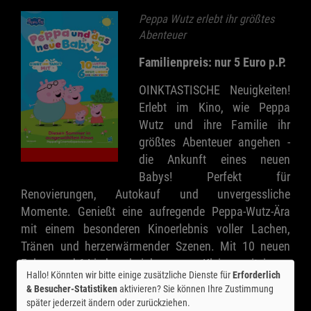
Peppa Wutz erlebt ihr größtes
Abenteuer
Familienpreis: nur 5 Euro p.P.
OINKTASTISCHE Neuigkeiten!
Erlebt im Kino, wie Peppa
Wutz und ihre Familie ihr
größtes Abenteuer angehen -
die Ankunft eines neuen
Babys! Perfekt für
Renovierungen, Autokauf und unvergessliche
Momente. Genießt eine aufregende Peppa-Wutz-Ära
mit einem besonderen Kinoerlebnis voller Lachen,
Tränen und herzerwärmender Szenen. Mit 10 neuen
Folgen und 6 Liedern, bei denen eure Kleinen mitsingen
Hallo! Könnten wir bitte einige zusätzliche Dienste für
Erforderlich
und tanzen können. Erlebt, wie Peppa und Schorsch ihr
& Besucher-Statistiken
aktivieren? Sie können Ihre Zustimmung
Geschwisterchen treffen!
später jederzeit ändern oder zurückziehen.