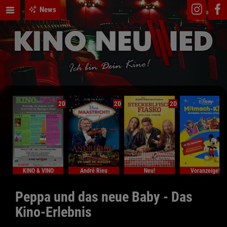
News
2D
2D
2D
KINO & VINO
André Rieu
Neu!
Voranzeige!
Peppa und das neue Baby - Das
Kino-Erlebnis