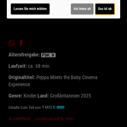
Ticket-Alarm
Lassen Sie mich wählen
Ich lehne ab
Das ist ok
Altersfreigabe:
Laufzeit:
ca. 68 min.
Originaltitel:
Peppa Meets the Baby Cinema
Experience
Genre:
Kinder
Land:
Großbritannien 2025
Inhalte zum Teil von
© CINEPROG ...macht Lust auf Ihr Kino!