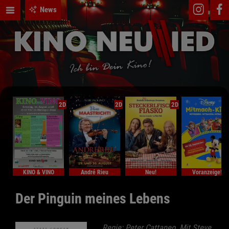
News
2D
2D
2D
KINO & VINO
André Rieu
Neu!
Voranzeige!
Der Pinguin meines Lebens
Regie: Peter Cattaneo. Mit Steve