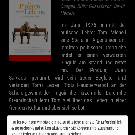
Coogan, Björn Gustafsson, David
Herrero
Im Jahr 1976 nimmt der
britische Lehrer Tom Michell
eine Stelle in Argentinien an.
Inmitten politischer Umbrüche
findet er einen verwaisten
Pinguin am Strand und rettet
ihn. Der Pinguin, Juan
Salvador genannt, wird sein treuer Begleiter und
verändert Toms Leben. Trotz Haustierverbot an der
Schule gewinnt der Pinguin die Herzen aller. Durch die
Freundschaft lernt Tom viel über das Leben in einer
fremden Kultur und über sich selbst.
Hallo! Könnten wir bitte einige zusätzliche Dienste für
Erforderlich
Ticket-Alarm
& Besucher-Statistiken
aktivieren? Sie können Ihre Zustimmung
später jederzeit ändern oder zurückziehen.