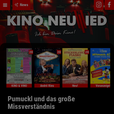
News
2D
2D
2D
KINO & VINO
André Rieu
Neu!
Voranzeige!
Pumuckl und das große
Missverständnis