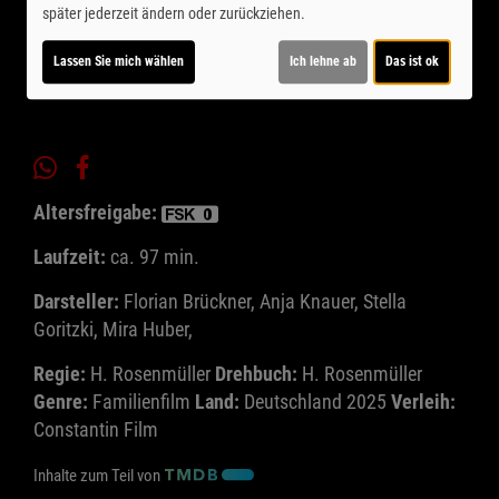
später jederzeit ändern oder zurückziehen.
Ticket-Alarm
Lassen Sie mich wählen
Ich lehne ab
Das ist ok
Altersfreigabe:
Laufzeit:
ca. 97 min.
Darsteller:
Florian Brückner, Anja Knauer, Stella
Goritzki, Mira Huber,
Regie:
H. Rosenmüller
Drehbuch:
H. Rosenmüller
Genre:
Familienfilm
Land:
Deutschland 2025
Verleih:
Constantin Film
Inhalte zum Teil von