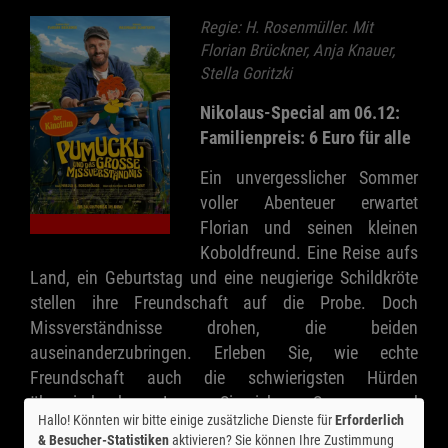
Regie: H. Rosenmüller. Mit
Florian Brückner, Anja Knauer,
Stella Goritzki
Nikolaus-Special am 06.12:
Familienpreis: 6 Euro für alle
Ein unvergesslicher Sommer
voller Abenteuer erwartet
Florian und seinen kleinen
Koboldfreund. Eine Reise aufs
Land, ein Geburtstag und eine neugierige Schildkröte
stellen ihre Freundschaft auf die Probe. Doch
Missverständnisse drohen, die beiden
auseinanderzubringen. Erleben Sie, wie echte
Freundschaft auch die schwierigsten Hürden
überwinden kann. Lassen Sie sich von Spannung und
Hallo! Könnten wir bitte einige zusätzliche Dienste für
Erforderlich
Emotionen mitreißen!
& Besucher-Statistiken
aktivieren? Sie können Ihre Zustimmung