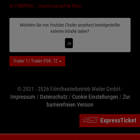
© CINEPROG ...macht Lust auf Ihr Kino!
Möchten Sie von
Youtube (Trailer ansehen)
bereitgestellte
externe Inhalte laden?
Ja
Trailer 1 | Trailer-FSK: 12
© 2021 - 2026 Filmtheaterbetrieb Weiler GmbH -
Impressum
/
Datenschutz
/
Cookie Einstellungen
/
Zur
barrierefreien Version
ExpressTicket