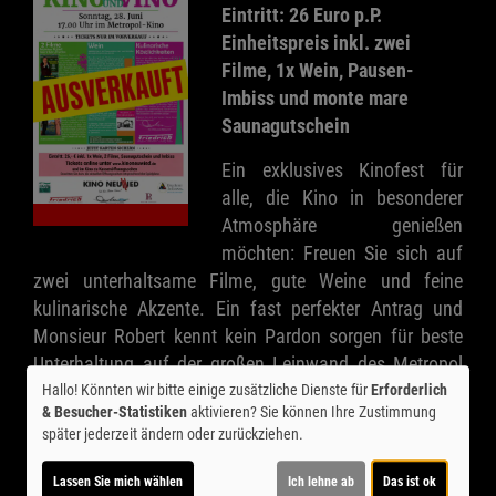
Eintritt: 26 Euro p.P.
Einheitspreis inkl. zwei
Filme, 1x Wein, Pausen-
Imbiss und monte mare
Saunagutschein
Ein exklusives Kinofest für
alle, die Kino in besonderer
Atmosphäre genießen
möchten: Freuen Sie sich auf
zwei unterhaltsame Filme, gute Weine und feine
kulinarische Akzente. Ein fast perfekter Antrag und
Monsieur Robert kennt kein Pardon sorgen für beste
Unterhaltung auf der großen Leinwand des Metropol
Kinos - humorvoll, berührend und mit viel Charme.
Hallo! Könnten wir bitte einige zusätzliche Dienste für
Erforderlich
& Besucher-Statistiken
aktivieren? Sie können Ihre Zustimmung
später jederzeit ändern oder zurückziehen.
In der Pause zwischen den beiden Filmen erwartet Sie
ein kulinarischer Genussmoment: Petra Friedrich vom
Lassen Sie mich wählen
Ich lehne ab
Das ist ok