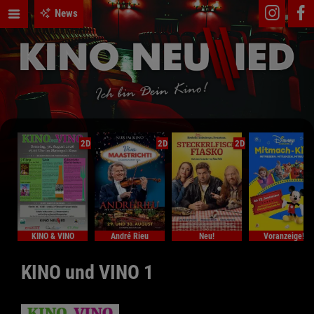
News
2D
2D
2D
KINO & VINO
André Rieu
Neu!
Voranzeige!
KINO und VINO 1