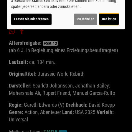
& Besucher-Statistiken
aktivieren? Sie können Ihre Zustimmung
später jederzeit ändern oder zurückziehen.
Lassen Sie mich wählen
Ich lehne ab
Das ist ok
Altersfreigabe:
(ab 6 J. in Begleitung eines Erziehungsbeauftragten)
Laufzeit:
ca. 134 min.
Originaltitel:
Jurassic World Rebirth
Darsteller:
Scarlett Johansson, Jonathan Bailey,
Mahershala Ali, Rupert Friend, Manuel Garcia-Rulfo
Regie:
Gareth Edwards (V)
Drehbuch:
David Koepp
Genre:
Action, Abenteuer
Land:
USA 2025
Verleih:
Universal
Inhalte zum Teil von