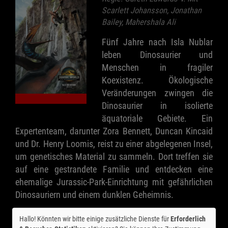
Scarlett Johansson, Jonathan
Bailey, Mahershala Ali
Fünf Jahre nach Isla Nublar
leben Dinosaurier und
Menschen in fragiler
Koexistenz. Ökologische
Veränderungen zwingen die
Dinosaurier in isolierte
äquatoriale Gebiete. Ein
Expertenteam, darunter Zora Bennett, Duncan Kincaid
und Dr. Henry Loomis, reist zu einer abgelegenen Insel,
um genetisches Material zu sammeln. Dort treffen sie
auf eine gestrandete Familie und entdecken eine
ehemalige Jurassic-Park-Einrichtung mit gefährlichen
Dinosauriern und einem dunklen Geheimnis.
Hallo! Könnten wir bitte einige zusätzliche Dienste für
Erforderlich
Ticket-Alarm