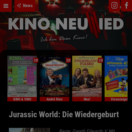
News
2D
2D
2D
KINO & VINO
André Rieu
Neu!
Voranzeige!
Jurassic World: Die Wiedergeburt
Regie: Gareth Edwards V. Mit