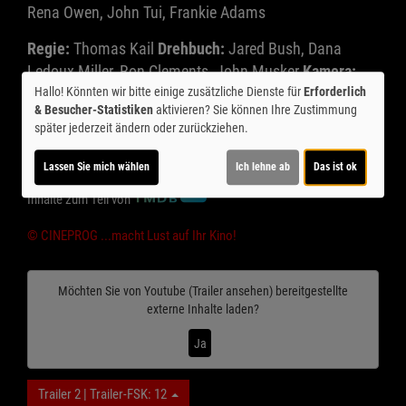
Rena Owen, John Tui, Frankie Adams
Regie:
Thomas Kail
Drehbuch:
Jared Bush, Dana
Ledoux Miller, Ron Clements, John Musker
Kamera:
Oscar Faura;
Musik:
Opetaia Foa‘i, Mark Mancina, Lin-
Hallo! Könnten wir bitte einige zusätzliche Dienste für
Erforderlich
& Besucher-Statistiken
aktivieren? Sie können Ihre Zustimmung
Manuel Miranda
Schnitt:
Melanie Oliver;
Genre:
später jederzeit ändern oder zurückziehen.
Familie, Fantasy, Komödie, Abenteuer
Land:
USA 2026
Verleih:
Walt Disney Int´l
Lassen Sie mich wählen
Ich lehne ab
Das ist ok
Inhalte zum Teil von
© CINEPROG ...macht Lust auf Ihr Kino!
Möchten Sie von
Youtube (Trailer ansehen)
bereitgestellte
externe Inhalte laden?
Ja
Trailer 2 | Trailer-FSK: 12