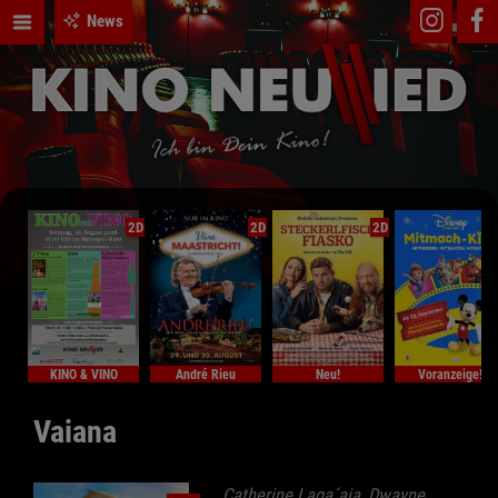
News
2D
2D
2D
KINO & VINO
André Rieu
Neu!
Voranzeige!
Vaiana
Catherine Laga´aia, Dwayne