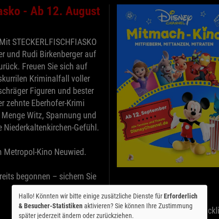
iasko - Ab 12. August
t: Mit STECKERLFISCHFIASKO
er und Rudi Birkenberger auf
rück. Freuen Sie sich auf
kurrilen Kriminalfall voller
chräger Figuren und bester
r zehnte Eberhofer-Krimi
de Menge Witz, Spannung und
 Niederkaltenkirchen-Gefühl.
m Metropol-Kino Neuwied.
reits begonnen – sichern Sie
Mitfiebern.
Hallo! Könnten wir bitte einige zusätzliche Dienste für
Erforderlich
& Besucher-Statistiken
aktivieren? Sie können Ihre Zustimmung
Hier ist Mitmachen ausdrückl
später jederzeit ändern oder zurückziehen.