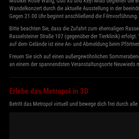
Musiker Rosie Wang, Guo Xu und Keyi Miao begleiten die 
Wandelkonzert durch die aktuelle Ausstellung in der beeind
Gegen 21.00 Uhr beginnt anschließend die Filmvorführung.
Bitte beachten Sie, dass die Zufahrt zum ehemaligen Rassel
Rasselsteiner Straße 107 (gegenüber der Tierklinik) erfolgt.
auf dem Gelände ist eine An- und Abmeldung beim Pförtner 
Freuen Sie sich auf einen außergewöhnlichen Sommerabend
an einem der spannendsten Veranstaltungsorte Neuwieds m
Erlebe das Metropol in 3D
Betritt das Metropol virtuell und bewege dich frei durch alle