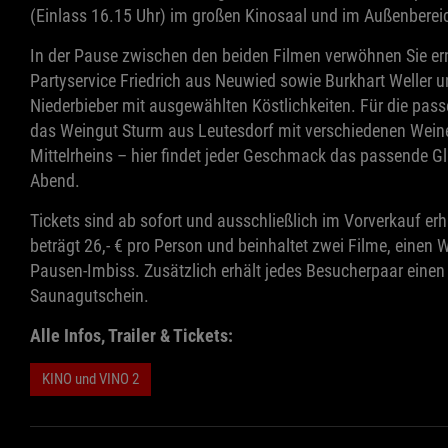
(Einlass 16.15 Uhr) im großen Kinosaal und im Außenberei
In der Pause zwischen den beiden Filmen verwöhnen Sie ern
Partyservice Friedrich aus Neuwied sowie Burkhart Weller 
Niederbieber mit ausgewählten Köstlichkeiten. Für die pas
das Weingut Sturm aus Leutesdorf mit verschiedenen Weine
Mittelrheins – hier findet jeder Geschmack das passende G
Abend.
Tickets sind ab sofort und ausschließlich im Vorverkauf erhäl
beträgt 26,- € pro Person und beinhaltet zwei Filme, einen
Pausen-Imbiss. Zusätzlich erhält jedes Besucherpaar eine
Saunagutschein.
Alle Infos, Trailer & Tickets:
KINO und VINO 2