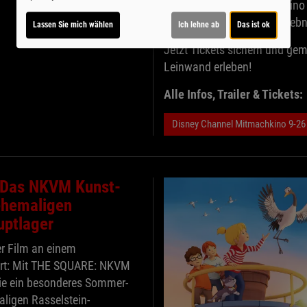
Disney Channel Mitmachkino 
für ein unvergessliches Erlebn
Lassen Sie mich wählen
Ich lehne ab
Das ist ok
Jetzt Tickets sichern und ge
Leinwand erleben!
Alle Infos, Trailer & Tickets:
Disney Channel Mitmachkino 9-26
Das NKVM Kunst-
ehemaligen
uptlager
r Film an einem
rt: Mit THE SQUARE: NKVM
Sie ein besonderes Sommer-
ligen Rasselstein-