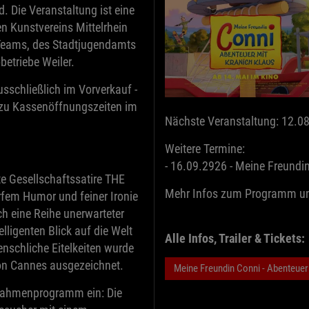
. Die Veranstaltung ist eine
n Kunstvereins Mittelrhein
Teams, des Stadtjugendamts
etriebe Weiler.
usschließlich im Vorverkauf -
 zu Kassenöffnungszeiten im
Nächste Veranstaltung: 12.08
Weitere Termine:
- 16.09.2926 - Meine Freundin
te Gesellschaftssatire THE
Mehr Infos zum Programm und
fem Humor und feiner Ironie
h eine Reihe unerwarteter
ligenten Blick auf die Welt
Alle Infos, Trailer & Tickets:
nschliche Eitelkeiten wurde
von Cannes ausgezeichnet.
Meine Freundin Conni - Abenteuer
 Rahmenprogramm ein: Die