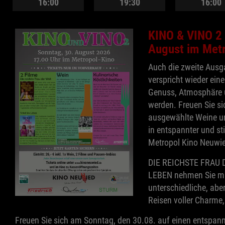
16:00
19:30
16:00
KINO & VINO 2 
August im Met
Auch die zweite Aus
verspricht wieder ein
Genuss, Atmosphäre 
werden. Freuen Sie si
ausgewählte Weine un
in entspannter und st
Metropol Kino Neuwi
DIE REICHSTE FRAU 
LEBEN nehmen Sie mi
unterschiedliche, ab
Reisen voller Charme
Freuen Sie sich am Sonntag, den 30.08. auf einen entspan