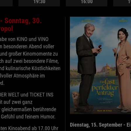
19:30
16:00
1
- Sonntag, 30.
ropol
gabe von KINO und VINO
en besonderen Abend voller
und großer Kinomomente zu
ch auf zwei besondere Filme,
d kulinarische Köstlichkeiten
ilvoller Atmosphäre im
ed.
DER WELT und TICKET INS
t auf zwei ganz
er gleichermaßen berührende
, Gefühl und feinem Humor.
Dienstag, 15. September - Ei
nten Kinoabend ab 17.00 Uhr