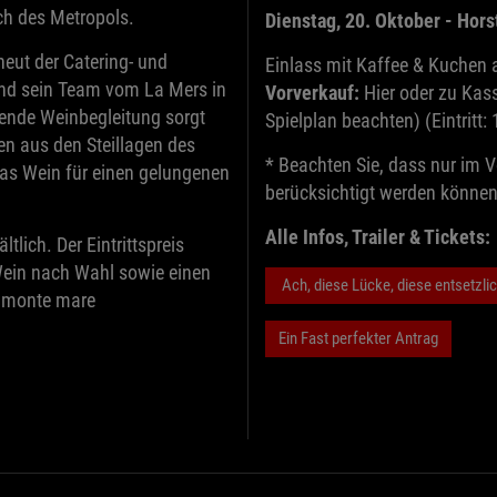
ch des Metropols.
Dienstag, 20. Oktober - Hor
eut der Catering- und
Einlass mit Kaffee & Kuchen 
und sein Team vom La Mers in
Vorverkauf:
Hier oder zu Kas
sende Weinbegleitung sorgt
Spielplan beachten) (Eintritt:
n aus den Steillagen des
* Beachten Sie, dass nur im V
las Wein für einen gelungenen
berücksichtigt werden können
Alle Infos, Trailer & Tickets:
tlich. Der Eintrittspreis
 Wein nach Wahl sowie einen
Ach, diese Lücke, diese entsetzli
n monte mare
Ein Fast perfekter Antrag