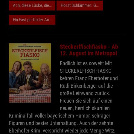
Ach, diese Lücke, diese entsetzliche Lücke
Horst Schlämmer: Generationen-Kino
Ein Fast perfekter Antrag
Steckerlfischfiasko - Ab
12. August im Metropol
Endlich ist es soweit: Mit
STECKERLFISCHFIASKO
kehren Franz Eberhofer und
Rudi Birkenberger auf die
große Leinwand zurück.
Freuen Sie sich auf einen
neuen, herrlich skurrilen
Kriminalfall voller bayerischem Humor, schräger
Figuren und bester Unterhaltung. Auch der zehnte
Eberhofer-Krimi verspricht wieder jede Menge Witz,