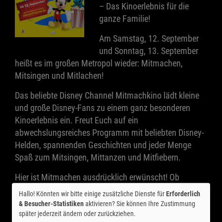
– Das Kinoerlebnis für die
ganze Familie!
Am Samstag, 12. September
und Sonntag, 13. September
heißt es im großen Metropol wieder: Mitmachen,
Mitsingen und Mitlachen!
Das beliebte Disney Channel Mitmachkino lädt kleine
und große Disney-Fans zu einem ganz besonderen
Kinoerlebnis ein. Freut Euch auf ein
abwechslungsreiches Programm mit beliebten Disney-
Helden, spannenden Geschichten und jeder Menge
Spaß zum Mitsingen, Mittanzen und Mitfiebern.
Hier ist Mitmachen ausdrücklich erwünscht! Ob
Klatschen, Singen oder Tanzen – das Disney Channel
Hallo! Könnten wir bitte einige zusätzliche Dienste für
Erforderlich
Mitmachkino bringt Bewegung und gute Laune in den
& Besucher-Statistiken
aktivieren? Sie können Ihre Zustimmung
Kinosaal und sorgt für ein unvergessliches Erlebnis für
später jederzeit ändern oder zurückziehen.