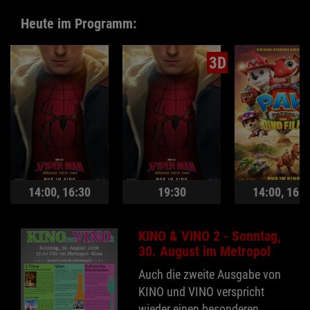
Heute im Programm:
3D
14:00
,
16:30
19:30
14:00
,
16:4
KINO & VINO 2 - Sonntag,
30. August im Metropol
Auch die zweite Ausgabe von
KINO und VINO verspricht
wieder einen besonderen