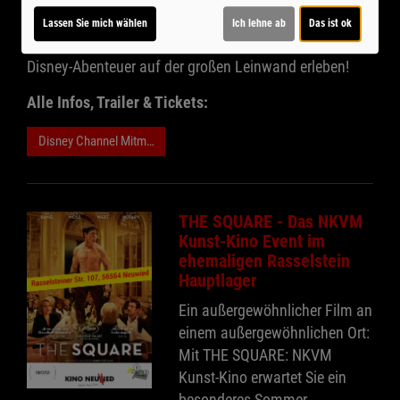
die ganze Familie.
Lassen Sie mich wählen
Ich lehne ab
Das ist ok
Jetzt Tickets sichern und gemeinsam ein fröhliches
Disney-Abenteuer auf der großen Leinwand erleben!
Alle Infos, Trailer & Tickets:
Disney Channel Mitmachkino 9-26
THE SQUARE - Das NKVM
Kunst-Kino Event im
ehemaligen Rasselstein
Hauptlager
Ein außergewöhnlicher Film an
einem außergewöhnlichen Ort:
Mit THE SQUARE: NKVM
Kunst-Kino erwartet Sie ein
besonderes Sommer-