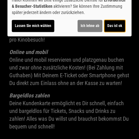
& Besucher-Statistiken
aktivieren? Sie können Ihre Zustimmung
Immer zum besten Preis ins Kino!
später jederzeit ändern oder zurückziehen.
Mit Deiner Kundenkarte zahlst Du nur den günstigen
Kinotagpreis und zwar an allen Tagen, für alle
Lassen Sie mich wählen
Ich lehne ab
Das ist ok
regulären Filme! Für 1-malig 5,-€ sparst Du bis zu 4,-€
pro Kinobesuch!
Online und mobil
Online und mobil reservieren und platzgenau buchen
und zwar ohne zusätzliche Kosten! (Bei Zahlung mit
Guthaben) Mit Deinem E-Ticket oder Smartphone gehst
Du direkt zum Einlass ohne an der Kasse zu warten!
Bargeldlos zahlen
Deine Kundenkarte ermöglicht es Dir schnell, einfach
und bargeldlos für Tickets, Snacks und Drinks zu
zahlen! Alles was Du willst und brauchst bekommst Du
bequem und schnell!