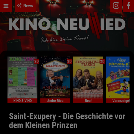
News
2D
2D
2D
KINO & VINO
André Rieu
Neu!
Voranzeige!
Saint-Exupery - Die Geschichte vor
dem Kleinen Prinzen