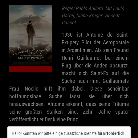
Regie: Pablo Agüero. Mit Louis
Garrel, Diane Kruger, Vincent
Cassel
1930 ist Antoine de Saint-
Exupery Pilot der Aeropostale
in Argentinien. Als sein Freund
Henri Guillaumet bei einem
Flug über die Anden abstürzt,
macht sich Saint-Ex auf die
Suche nach ihm. Guillaumets
Frau Noelle hilft ihm dabei. Diese scheinbar
hoffnungslose Suche lässt sie über sich
hinauswachsen. Antoine erkennt, dass seine Träume
seine größten Stärken sind. Zehn Jahre später
veröffentlicht er Der kleine Prinz.
Hallo! Könnten wir bitte einige zusätzliche Dienste für
Erforderlich
Ticket-Alarm