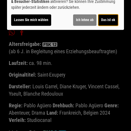
& Besucher-Statistiken
aktivieren? Sie können Ihre Zustimmung
später jederzeit ändern oder zurückziehen.
Lassen Sie mich wählen
Ich lehne ab
Das ist ok
Altersfreigabe:
(ab 6 J. in Begleitung eines Erziehungsbeauftragten)
Laufzeit:
ca. 98 min.
Originaltitel:
Saint-Exupery
Darsteller:
Louis Garrel, Diane Kruger, Vincent Cassel,
Yseult, Blanche Redouloux
Regie:
Pablo Agüero
Drehbuch:
Pablo Agüero
Genre:
Abenteuer, Drama
Land:
Frankreich, Belgien 2024
Verleih:
Studiocanal