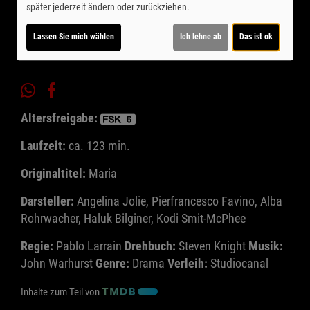
später jederzeit ändern oder zurückziehen.
Ticket-Alarm
Lassen Sie mich wählen
Ich lehne ab
Das ist ok
Altersfreigabe:
Laufzeit:
ca. 123 min.
Originaltitel:
Maria
Darsteller:
Angelina Jolie, Pierfrancesco Favino, Alba
Rohrwacher, Haluk Bilginer, Kodi Smit-McPhee
Regie:
Pablo Larrain
Drehbuch:
Steven Knight
Musik:
John Warhurst
Genre:
Drama
Verleih:
Studiocanal
Inhalte zum Teil von