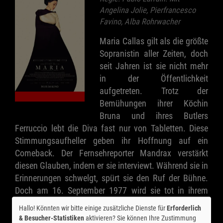
Angelina Jolie, Pierfrancesco
Favino, Alba Rohrwacher
Maria Callas gilt als die größte
Sopranistin aller Zeiten, doch
seit Jahren ist sie nicht mehr
in der Öffentlichkeit
aufgetreten. Trotz der
Bemühungen ihrer Köchin
Bruna und ihres Butlers
Ferruccio lebt die Diva fast nur von Tabletten. Diese
Stimmungsaufheller geben ihr Hoffnung auf ein
Comeback. Der Fernsehreporter Mandrax verstärkt
diesen Glauben, indem er sie interviewt. Während sie in
Erinnerungen schwelgt, spürt sie den Ruf der Bühne.
Doch am 16. September 1977 wird sie tot in ihrem
Pariser Apartment gefunden.
Hallo! Könnten wir bitte einige zusätzliche Dienste für
Erforderlich
& Besucher-Statistiken
aktivieren? Sie können Ihre Zustimmung