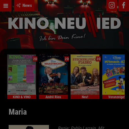
News
2D
2D
2D
KINO & VINO
André Rieu
Neu!
Voranzeige!
Maria
Regie: Pablo Larrain. Mit