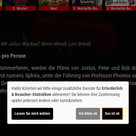
2. Woche!
Neu!
5. Woche!Im Bundesstart
3. Woche!Im Bundesstart
Mit Julius Weckauf, Nevio Wendt, Levi Brandl
o pro Person
ommerferien, werden die Pläne von Justus, Peter und Bob dur
nd namens Sphinx, unter der Führung von Professor Phoenix und
ei Detektive zur berüchtigten Vulkaninsel Makatao, der Totenin
Hallo! Könnten wir bitte einige zusätzliche Dienste für
Erforderlich
ernehmer Joseph Saito Hadden in diesem Abenteuer?
& Besucher-Statistiken
aktivieren? Sie können Ihre Zustimmung
später jederzeit ändern oder zurückziehen.
Lassen Sie mich wählen
Ich lehne ab
Das ist ok