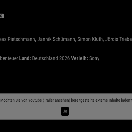
as Pietschmann, Jannik Schümann, Simon Kluth, Jördis Triebel, 
benteuer
Land:
Deutschland 2026
Verleih:
Sony
Möchten Sie von
Youtube (Trailer ansehen)
bereitgestellte externe Inhalte laden?
Ja