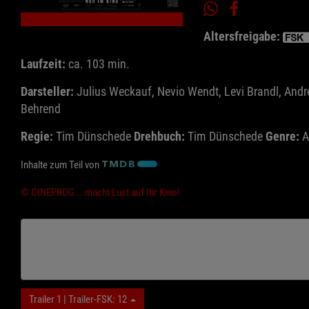
Altersfreigabe:
Laufzeit:
ca. 103 min.
Darsteller:
Julius Weckauf, Nevio Wendt, Levi Brandl, Andre
Behrend
Regie:
Tim Dünschede
Drehbuch:
Tim Dünschede
Genre:
A
Inhalte zum Teil von
© CINEPROG ...macht Lust auf Ihr Kino!
Trailer 1 | Trailer-FSK: 12