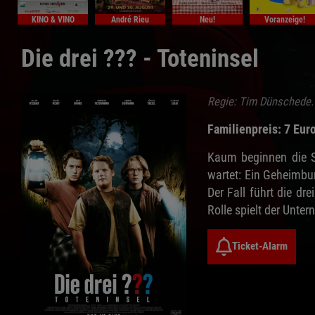
KINO & VINO
André Rieu
Neu!
Voranzeige!
Die drei ??? - Toteninsel
Regie: Tim Dünschede. 
Familienpreis: 7 Eur
Kaum beginnen die S
wartet: Ein Geheimbu
Der Fall führt die dr
Rolle spielt der Unt
Ticket-Alarm