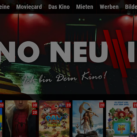
eine
Moviecard
Das Kino
Mieten
Werben
Bild
2D
3D
2D
2D
2
2D